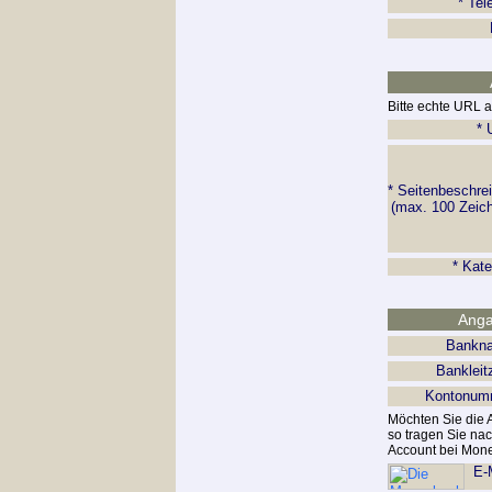
* Te
Bitte echte URL 
*
* Seitenbeschre
(max. 100 Zei
* Kate
Anga
Bank
Banklei
Kontonu
Möchten Sie die
so tragen Sie nac
Account bei Mone
E-