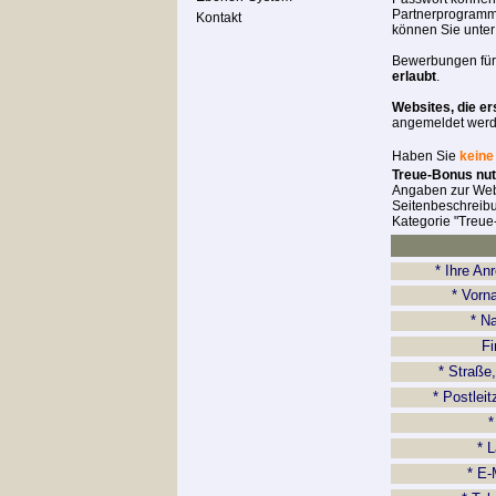
Partnerprogramm
Kontakt
können Sie unter
Bewerbungen fü
erlaubt
.
Websites, die ers
angemeldet werd
Haben Sie
keine
Treue-Bonus nu
Angaben zur Websi
Seitenbeschreibu
Kategorie "Treue
* Ihre A
* Vor
* 
F
* Straße
* Postlei
*
* 
* E