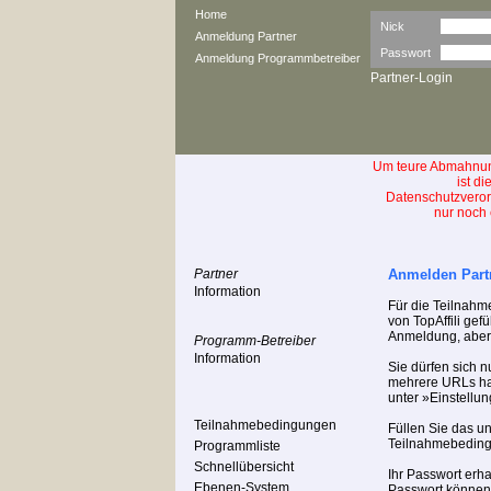
Home
Nick
Anmeldung Partner
Passwort
Anmeldung Programmbetreiber
Partner-Login
Um teure Abmahnun
ist d
Datenschutzver
nur noch 
Partner
Anmelden Part
Information
Für die Teilnah
von TopAffili ge
Anmeldung, aber a
Programm-Betreiber
Information
Sie dürfen sich n
mehrere URLs hab
unter »Einstellu
Teilnahmebedingungen
Füllen Sie das u
Teilnahmebeding
Programmliste
Schnellübersicht
Ihr Passwort erha
Ebenen-System
Passwort können 