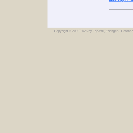
ohne eigene W
Copyright © 2002-2026 by
TopAffili
, Erlangen.
Datens