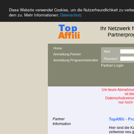
Diese Website verwendet Cookies, um die Nutzerfreundlichkeit zu verb
dem zu. Mehr Informationen:
Datenschutz
Ihr Netzwerk f
Partnerpro
Home
Nick
Anmeldung Partner
Passwort
Anmeldung Programmbetreiber
Partner-Login
Um teure Abmahnun
ist d
Datenschutzver
nur noch 
Partner
TopAffili - P
Information
Hier sind die 
zeitweise neu 