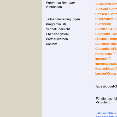
Programm-Betreiber
Allein erziehe
Information
Auktionen/Anz
Banken & Ver
Bioprodukte
(0
Teilnahmebedingungen
Bücher
(0)
Programmliste
Business & Di
Schnellübersicht
Computer - S
Ebenen-System
Freunde/Flirte
Partner werben
Geschenkidee
Kontakt
Gesundheit/Fi
Horoskope
(0)
Internet
(0)
Internetzugan
Kostenloses
(
Lernen/Kinder
Tagesbudget-S
Für die nachfolg
Vergütung.
Jetzt möchte i